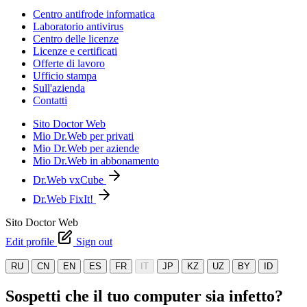
Centro antifrode informatica
Laboratorio antivirus
Centro delle licenze
Licenze e certificati
Offerte di lavoro
Ufficio stampa
Sull'azienda
Contatti
Sito Doctor Web
Mio Dr.Web per privati
Mio Dr.Web per aziende
Mio Dr.Web in abbonamento
Dr.Web vxCube
Dr.Web FixIt!
Sito Doctor Web
Edit profile
Sign out
RU
CN
EN
ES
FR
IT
JP
KZ
UZ
BY
ID
Sospetti che il tuo computer sia infetto?