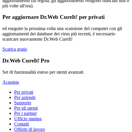
aggiornamento (di regola, gli aggiornamenti vengono rilasciati una o
più volte all'ora).
Per aggiornare Dr.Web CureIt! per privati
ed eseguire la prossima volta una scansione del computer con gli
aggiornamenti dei database dei virus più recenti, è necessario
scaricare nuovamente Dr.Web CureIt!
Scarica gratis
Dr.Web CureIt! Pro
Set di funzionalità esteso per utenti avanzati
Acquista
Per privati
Per aziende
Supporto
Per gli utenti
Per i partner
Ufficio stampa
Contatti
Offerte di lavoro