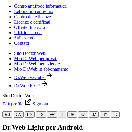
Centro antifrode informatica
Laboratorio antivirus
Centro delle licenze
Licenze e certificati
Offerte di lavoro
Ufficio stampa
Sull'azienda
Contatti
Sito Doctor Web
Mio Dr.Web per privati
Mio Dr.Web per aziende
Mio Dr.Web in abbonamento
Dr.Web vxCube
Dr.Web FixIt!
Sito Doctor Web
Edit profile
Sign out
RU
CN
EN
ES
FR
IT
JP
KZ
UZ
BY
ID
Dr.Web Light per Android