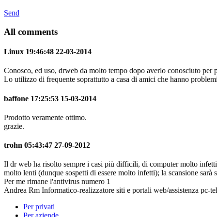
Send
All comments
Linux
19:46:48 22-03-2014
Conosco, ed uso, drweb da molto tempo dopo averlo conosciuto per p
Lo utilizzo di frequente soprattutto a casa di amici che hanno probl
baffone
17:25:53 15-03-2014
Prodotto veramente ottimo.
grazie.
trohn
05:43:47 27-09-2012
Il dr web ha risolto sempre i casi più difficili, di computer molto infe
molto lenti (dunque sospetti di essere molto infetti); la scansione sarà 
Per me rimane l'antivirus numero 1
Andrea Rm Informatico-realizzatore siti e portali web/assistenza pc-tel
Per privati
Per aziende