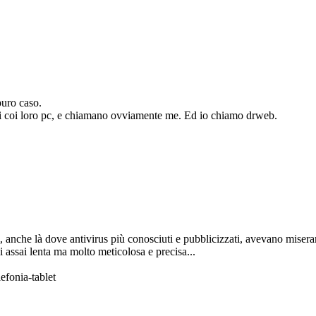
uro caso.
emi coi loro pc, e chiamano ovviamente me. Ed io chiamo drweb.
tti, anche là dove antivirus più conosciuti e pubblicizzati, avevano mise
si assai lenta ma molto meticolosa e precisa...
efonia-tablet